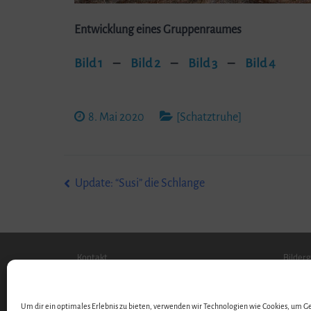
Entwicklung eines Gruppenraumes
Bild 1
–
Bild 2
–
Bild 3
–
Bild 4
8. Mai 2020
[Schatztruhe]
Beitragsnavigation
Update: “Susi” die Schlange
Kontakt
Bilderg
Stellenangebote …
Downl
Videos
Um dir ein optimales Erlebnis zu bieten, verwenden wir Technologien wie Cookies, um 