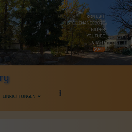
KONTAKT
STELLENANGEBOTE
BILDER
YOUTUBE
VIMEO
rg
EINRICHTUNGEN