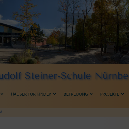
udolf Steiner-Schule Nürnbe
HÄUSER FÜR KINDER
BETREUUNG
PROJEKTE
2)