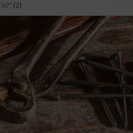
’n?” (2)