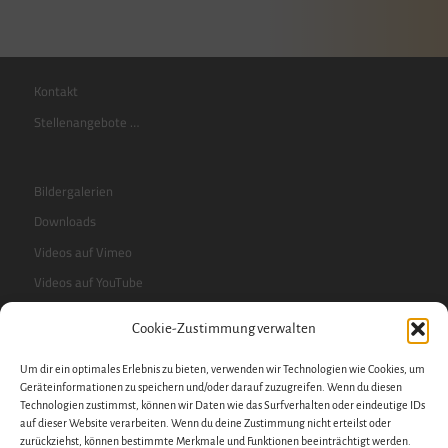
Kontakt
Stellenangebote …
Bildergalerien
Downloads
Videos auf Vimeo
Videos auf YouTube
Cookie-Zustimmung verwalten
RSS-Feed
Um dir ein optimales Erlebnis zu bieten, verwenden wir Technologien wie Cookies, um
Sidebar
Geräteinformationen zu speichern und/oder darauf zuzugreifen. Wenn du diesen
Technologien zustimmst, können wir Daten wie das Surfverhalten oder eindeutige IDs
auf dieser Website verarbeiten. Wenn du deine Zustimmung nicht erteilst oder
zurückziehst, können bestimmte Merkmale und Funktionen beeinträchtigt werden.