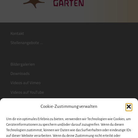
Kontakt
Stellenangebote …
Bildergalerien
Downloads
Videos auf Vimeo
Videos auf YouTube
Cookie-Zustimmung verwalten
RSS-Feed
Um dir ein optimales Erlebnis zu bieten, verwenden wir Technologien wie Cookies, um
Sidebar
Geräteinformationen zu speichern und/oder darauf zuzugreifen. Wenn du diesen
Technologien zustimmst, können wir Daten wie das Surfverhalten oder eindeutige IDs
auf dieser Website verarbeiten. Wenn du deine Zustimmung nicht erteilst oder