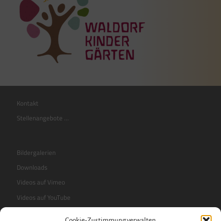
Kontakt
Stellenangebote …
Bildergalerien
Downloads
Videos auf Vimeo
Videos auf YouTube
Cookie-Zustimmung verwalten