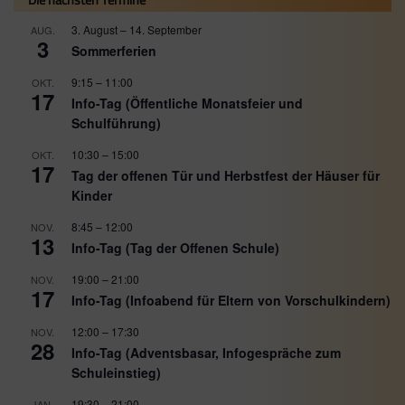
3. August
–
14. September
AUG.
3
Sommerferien
9:15
–
11:00
OKT.
17
Info-Tag (Öffentliche Monatsfeier und
Schulführung)
10:30
–
15:00
OKT.
17
Tag der offenen Tür und Herbstfest der Häuser für
Kinder
8:45
–
12:00
NOV.
13
Info-Tag (Tag der Offenen Schule)
19:00
–
21:00
NOV.
17
Info-Tag (Infoabend für Eltern von Vorschulkindern)
12:00
–
17:30
NOV.
28
Info-Tag (Adventsbasar, Infogespräche zum
Schuleinstieg)
19:30
–
21:00
JAN.