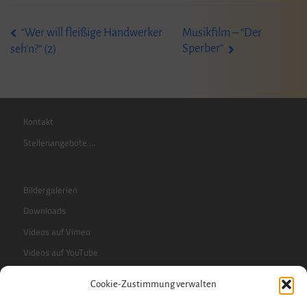
Beitragsnavigation
“Wer will fleißige Handwerker
Musikfilm – “Der
Sperber”
seh’n?” (2)
Kontakt
Stellenangebote …
Bildergalerien
Downloads
Videos auf Vimeo
Videos auf YouTube
Cookie-Zustimmung verwalten
RSS-Feed