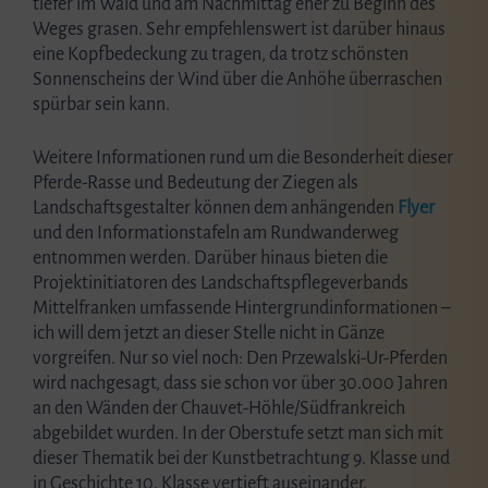
tiefer im Wald und am Nachmittag eher zu Beginn des
Weges grasen. Sehr empfehlenswert ist darüber hinaus
eine Kopfbedeckung zu tragen, da trotz schönsten
Sonnenscheins der Wind über die Anhöhe überraschen
spürbar sein kann.
Weitere Informationen rund um die Besonderheit dieser
Pferde-Rasse und Bedeutung der Ziegen als
Landschaftsgestalter können dem anhängenden
Flyer
und den Informationstafeln am Rundwanderweg
entnommen werden. Darüber hinaus bieten die
Projektinitiatoren des Landschaftspflegeverbands
Mittelfranken umfassende Hintergrundinformationen –
ich will dem jetzt an dieser Stelle nicht in Gänze
vorgreifen. Nur so viel noch: Den Przewalski-Ur-Pferden
wird nachgesagt, dass sie schon vor über 30.000 Jahren
an den Wänden der Chauvet-Höhle/Südfrankreich
abgebildet wurden. In der Oberstufe setzt man sich mit
dieser Thematik bei der Kunstbetrachtung 9. Klasse und
in Geschichte 10. Klasse vertieft auseinander.