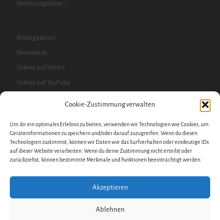
Stellenangebote …
Bildergalerien
Downloads
Videos auf Vimeo
Videos auf YouTube
Cookie-Zustimmung verwalten
RSS-Feed
Um dir ein optimales Erlebnis zu bieten, verwenden wir Technologien wie Cookies, um
Sidebar
Geräteinformationen zu speichern und/oder darauf zuzugreifen. Wenn du diesen
Technologien zustimmst, können wir Daten wie das Surfverhalten oder eindeutige IDs
auf dieser Website verarbeiten. Wenn du deine Zustimmung nicht erteilst oder
zurückziehst, können bestimmte Merkmale und Funktionen beeinträchtigt werden.
Impressum
Datenschutzerklärung
Akzeptieren
Datenschutz
Cookie-Richtlinie
Ablehnen