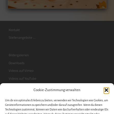
Kontakt
Stellenangebote …
Bildergalerien
Downloads
Videos auf Vimeo
Videos auf YouTube
Cookie-Zustimmung verwalten
RSS-Feed
Um dir ein optimales Erlebnis zu bieten, verwenden wir Technologien wie Cookies, um
Sidebar
Geräteinformationen zu speichern und/oder darauf zuzugreifen. Wenn du diesen
Technologien zustimmst, können wir Daten wie das Surfverhalten oder eindeutige IDs