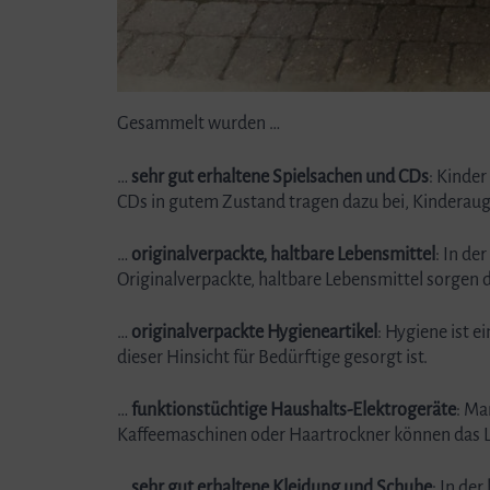
Gesammelt wurden …
…
sehr gut erhaltene Spielsachen und CDs
: Kinder
CDs in gutem Zustand tragen dazu bei, Kinderau
…
originalverpackte, haltbare Lebensmittel
: In de
Originalverpackte, haltbare Lebensmittel sorgen 
…
originalverpackte Hygieneartikel
: Hygiene ist e
dieser Hinsicht für Bedürftige gesorgt ist.
…
funktionstüchtige Haushalts-Elektrogeräte
: Ma
Kaffeemaschinen oder Haartrockner können das Le
…
sehr gut erhaltene Kleidung und Schuhe
: In de