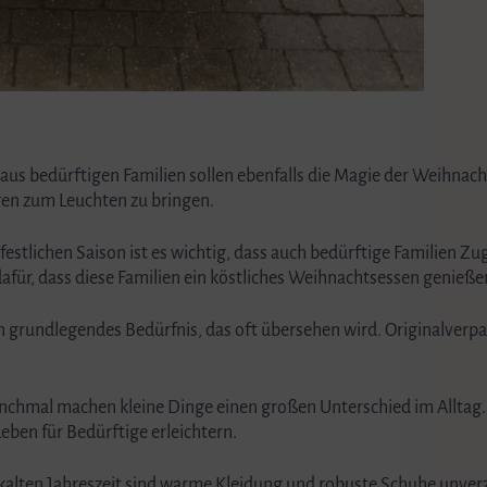
 aus bedürftigen Familien sollen ebenfalls die Magie der Weihnac
gen zum Leuchten zu bringen.
r festlichen Saison ist es wichtig, dass auch bedürftige Familien Z
dafür, dass diese Familien ein köstliches Weihnachtsessen genieß
in grundlegendes Bedürfnis, das oft übersehen wird. Originalverpa
nchmal machen kleine Dinge einen großen Unterschied im Alltag.
ben für Bedürftige erleichtern.
r kalten Jahreszeit sind warme Kleidung und robuste Schuhe unver