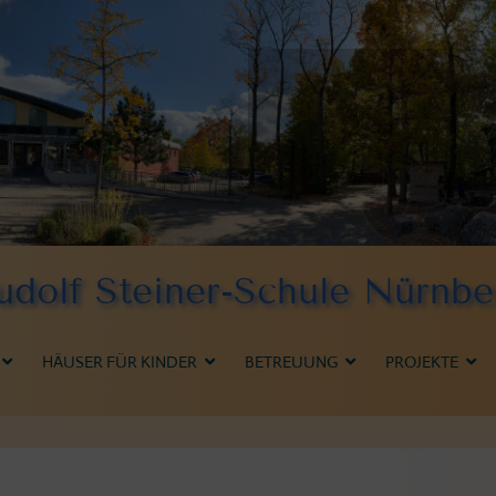
udolf Steiner-Schule Nürnbe
HÄUSER FÜR KINDER
BETREUUNG
PROJEKTE