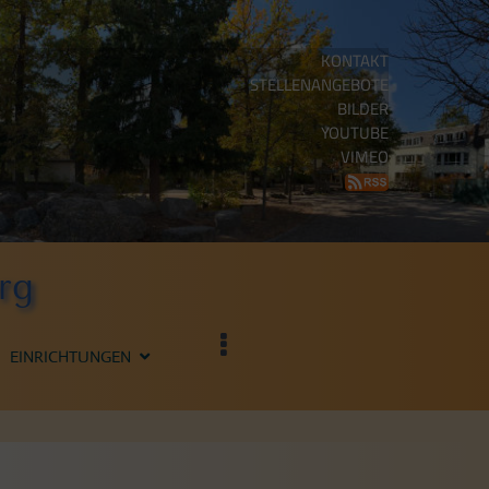
KONTAKT
STELLENANGEBOTE
BILDER
YOUTUBE
VIMEO
rg
EINRICHTUNGEN