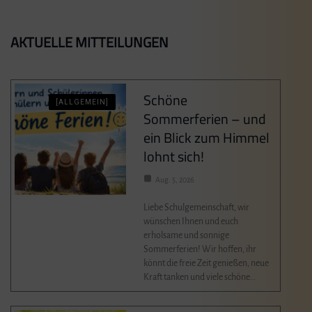
AKTUELLE MITTEILUNGEN
Schöne
[ALLGEMEIN]
Sommerferien – und
ein Blick zum Himmel
lohnt sich!
Aug. 5, 2026
Liebe Schulgemeinschaft, wir
wünschen Ihnen und euch
erholsame und sonnige
Sommerferien! Wir hoffen, ihr
könnt die freie Zeit genießen, neue
Kraft tanken und viele schöne…