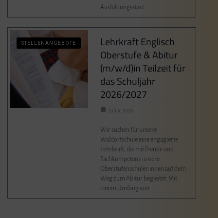
Ausbildungsstart:…
Lehrkraft Englisch
STELLENANGEBOTE
Oberstufe & Abitur
(m/w/d)in Teilzeit für
das Schuljahr
2026/2027
Juli 9, 2026
Wir suchen für unsere
Waldorfschule eine engagierte
Lehrkraft, die mit Freude und
Fachkompetenz unsere
Oberstufenschüler:innen auf dem
Weg zum Abitur begleitet. Mit
einem Umfang von…