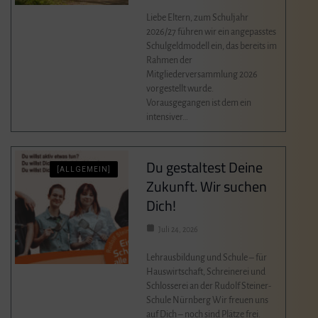
Liebe Eltern, zum Schuljahr
2026/27 führen wir ein angepasstes
Schulgeldmodell ein, das bereits im
Rahmen der
Mitgliederversammlung 2026
vorgestellt wurde.
Vorausgegangen ist dem ein
intensiver…
Du gestaltest Deine
[ALLGEMEIN]
Zukunft. Wir suchen
Dich!
Juli 24, 2026
Lehrausbildung und Schule – für
Hauswirtschaft, Schreinerei und
Schlosserei an der Rudolf Steiner-
Schule Nürnberg Wir freuen uns
auf Dich – noch sind Plätze frei.