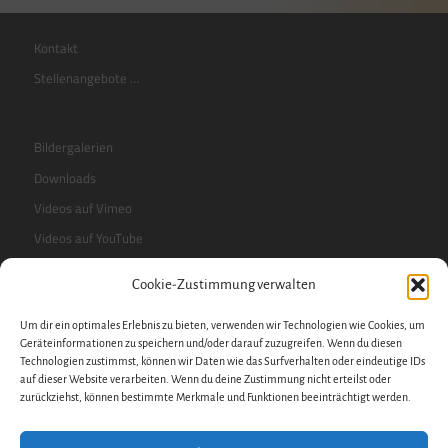
Kontakt
Stellenangebote …
Bildergalerien
Downloads
Videos auf Vimeo
Videos auf YouTube
Cookie-Zustimmung verwalten
RSS-Feed
Um dir ein optimales Erlebnis zu bieten, verwenden wir Technologien wie Cookies, um
Sidebar
Geräteinformationen zu speichern und/oder darauf zuzugreifen. Wenn du diesen
Technologien zustimmst, können wir Daten wie das Surfverhalten oder eindeutige IDs
auf dieser Website verarbeiten. Wenn du deine Zustimmung nicht erteilst oder
zurückziehst, können bestimmte Merkmale und Funktionen beeinträchtigt werden.
Impressum
Datenschutzerklärung