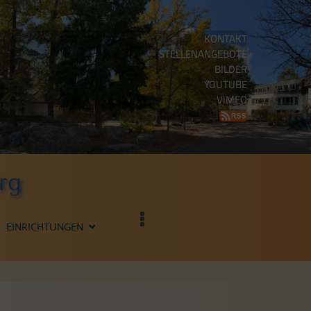
KONTAKT
STELLENANGEBOTE
BILDER
YOUTUBE
VIMEO
rg
EINRICHTUNGEN