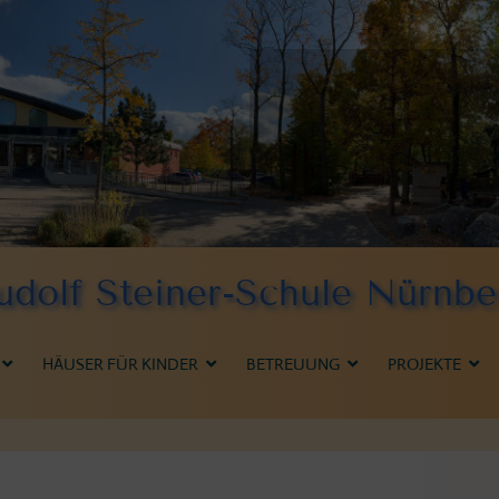
udolf Steiner-Schule Nürnbe
HÄUSER FÜR KINDER
BETREUUNG
PROJEKTE