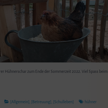
erer Hühnerschar zum Ende der Sommerzeit 2022. Viel Spass bei
[Allgemein]
,
[Betreuung]
,
[Schulleben]
hühner