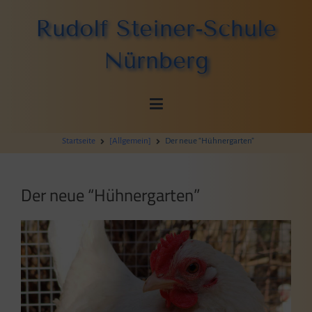
Zum
Rudolf Steiner-Schule
Inhalt
springen
Nürnberg
Startseite
[Allgemein]
Der neue “Hühnergarten”
Der neue “Hühnergarten”