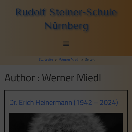
Zum
Rudolf Steiner-Schule
Inhalt
springen
Nürnberg
Startseite
Werner Miedl
Seite 3
Author :
Werner Miedl
Dr. Erich Heinermann (1942 – 2024)