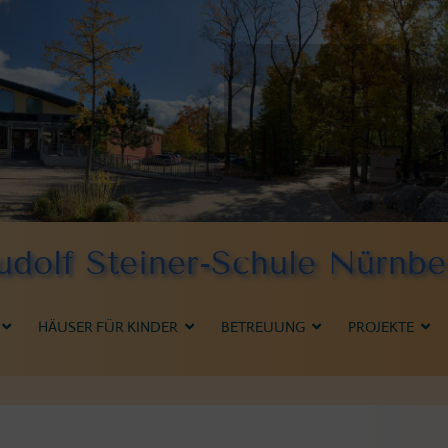
udolf Steiner-Schule Nürnbe
HÄUSER FÜR KINDER
BETREUUNG
PROJEKTE