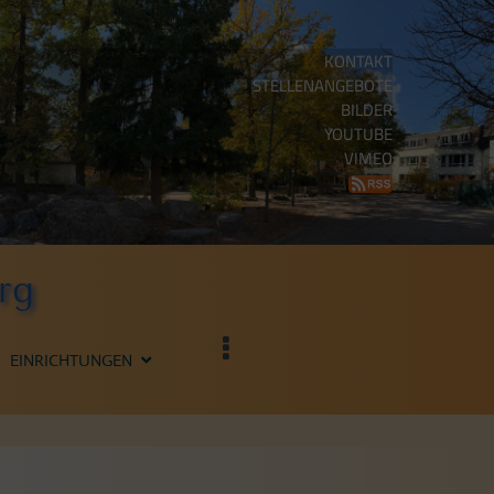
KONTAKT
STELLENANGEBOTE
BILDER
YOUTUBE
VIMEO
rg
EINRICHTUNGEN