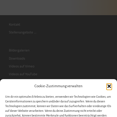
Kontakt
Stellenangebote …
Bildergalerien
Downloads
Videos auf Vimeo
Videos auf YouTube
Cookie-Zustimmung verwalten
RSS-Feed
Um dir ein optimales Erlebnis zu bieten, verwenden wir Technologien wie Cookies, um
Sidebar
Geräteinformationen zu speichern und/oder darauf zuzugreifen. Wenn du diesen
Technologien zustimmst, können wir Daten wie das Surfverhalten oder eindeutige IDs
auf dieser Website verarbeiten. Wenn du deine Zustimmung nicht erteilst oder
zurückziehst, können bestimmte Merkmale und Funktionen beeinträchtigt werden.