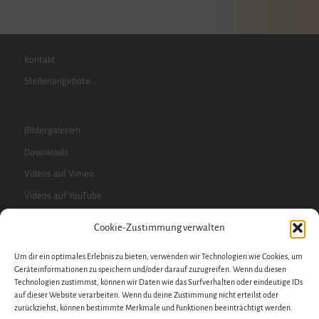
Kontakt
Stellenangebote …
Bildergalerien
Downloads
Videos auf Vimeo
Videos auf YouTube
Cookie-Zustimmung verwalten
RSS-Feed
Um dir ein optimales Erlebnis zu bieten, verwenden wir Technologien wie Cookies, um
Sidebar
Geräteinformationen zu speichern und/oder darauf zuzugreifen. Wenn du diesen
Technologien zustimmst, können wir Daten wie das Surfverhalten oder eindeutige IDs
auf dieser Website verarbeiten. Wenn du deine Zustimmung nicht erteilst oder
zurückziehst, können bestimmte Merkmale und Funktionen beeinträchtigt werden.
Impressum