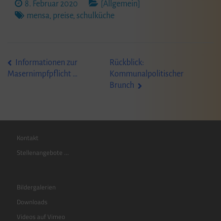
8. Februar 2020
[Allgemein]
mensa
,
preise
,
schulküche
Beitragsnavigation
Informationen zur
Rückblick:
Kommunalpolitischer
Masernimpfpflicht …
Brunch
Kontakt
Stellenangebote …
Bildergalerien
Downloads
Videos auf Vimeo