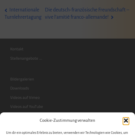
Beitragsnavigation
Internationale
Die deutsch-französische Freundschaft –
vive l’amitié franco-allemande!
Turnlehrertagung
Kontakt
Stellenangebote …
Bildergalerien
Downloads
Videos auf Vimeo
Videos auf YouTube
Cookie-Zustimmung verwalten
RSS-Feed
Um dir ein optimales Erlebnis zu bieten, verwenden wir Technologien wie Cookies, um