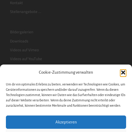
Kontakt
Stellenangebote …
Bildergalerien
Downloads
Videos auf Vimeo
Videos auf YouTube
Cookie-Zustimmung verwalten
RSS-Feed
Um dir ein optimales Erlebnis zu bieten, verwenden wir Technologien wie Cookies, um
Sidebar
Geräteinformationen zu speichern und/oder darauf zuzugreifen. Wenn du diesen
Technologien zustimmst, können wir Daten wie das Surfverhalten oder eindeutige IDs
auf dieser Website verarbeiten. Wenn du deine Zustimmung nicht erteilst oder
zurückziehst, können bestimmte Merkmale und Funktionen beeinträchtigt werden.
Impressum
Datenschutzerklärung
Akzeptieren
Datenschutz