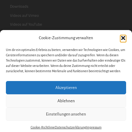
Downloads
Videos auf Vimeo
Videos auf YouTube
Cookie-Zustimmung verwalten
RSS-Feed
Um dir ein optimales Erlebnis zu bieten, verwenden wir Technologien wie Cookies, um
Sidebar
Geräteinformationen zu speichern und/oder darauf zuzugreifen. Wenn du diesen
Technologien zustimmst, können wir Daten wie das Surfverhalten oder eindeutige IDs
auf dieser Website verarbeiten. Wenn du deine Zustimmung nicht erteilst oder
zurückziehst, können bestimmte Merkmale und Funktionen beeinträchtigt werden.
Impressum
Datenschutzerklärung
Akzeptieren
Datenschutz
Cookie-Richtlinie
Ablehnen
Hinweisgeberschutzgesetz
Einstellungen ansehen
Copyright © 2022
Rudolf Steiner-Schule Nürnberg (WM)
.
Cookie-Richtlinie
Datenschutzerklärung
Impressum