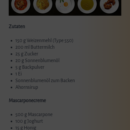
Zutaten
150 g Weizenmehl (Type 550)
200 ml Buttermilch
25 g Zucker
20 g Sonnenblumenöl
5 g Backpulver
1 Ei
Sonnenblumenöl zum Backen
Ahornsirup
Mascarponecreme
500 g Mascarpone
100 g Joghurt
15 g Honig