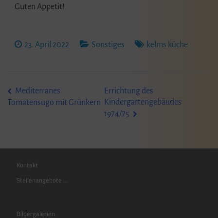
Guten Appetit!
23. April 2022
Sonstiges
kelms küche
Beitragsnavigation
Mediterranes
Errichtung des
Kindergartengebäudes
Tomatensugo mit Grünkern
1974/75
Kontakt
Stellenangebote …
Bildergalerien