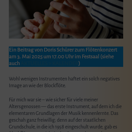
Ein Beitrag von Doris Schürer zum Flötenkonzert
am 3. Mai 2025 um 17.00 Uhr im Festsaal (siehe
auch
AKTUELLES > KALENDER
)
Wohl wenigen Instrumenten haftet ein solch negatives
Image an wie der Blockflöte.
Für mich war sie – wie sicher für viele meiner
Altersgenossen — das erste Instrument, auf dem ich die
elementaren Grundlagen der Musik kennenlernte. Das
geschah ganz freiwillig; denn auf der staatlichen
Grundschule, in die ich 1958 eingeschult wurde, gab es