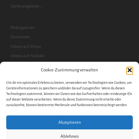
Stellenangebote …
Bildergalerien
Downloads
Videos auf Vimeo
Videos auf YouTube
Cookie-Zustimmung verwalten
RSS-Feed
Um dir ein optimales Erlebnis zu bieten, verwenden wir Technologien wie Cookies, um
Sidebar
Geräteinformationen zu speichern und/oder darauf zuzugreifen. Wenn du diesen
Technologien zustimmst, können wir Daten wie das Surfverhalten oder eindeutige IDs
auf dieser Website verarbeiten. Wenn du deine Zustimmung nicht erteilst oder
zurückziehst, können bestimmte Merkmale und Funktionen beeinträchtigt werden.
Impressum
Datenschutzerklärung
Akzeptieren
Datenschutz
Cookie-Richtlinie
Ablehnen