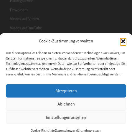
Bildergalerien
Downloads
Videos auf Vimeo
Videos auf YouTube
Cookie-Zustimmung verwalten
RSS-Feed
Um dir ein optimales Erlebnis zu bieten, verwenden wir Technologien wie Cookies, um
Sidebar
Geräteinformationen zu speichern und/oder darauf zuzugreifen. Wenn du diesen
Technologien zustimmst, können wir Daten wie das Surfverhalten oder eindeutige IDs
auf dieser Website verarbeiten. Wenn du deine Zustimmung nicht erteilst oder
zurückziehst, können bestimmte Merkmale und Funktionen beeinträchtigt werden.
Impressum
Datenschutzerklärung
Akzeptieren
Datenschutz
Cookie-Richtlinie
Ablehnen
Hinweisgeberschutzgesetz
Einstellungen ansehen
Copyright © 2022
Rudolf Steiner-Schule Nürnberg (WM)
.
Cookie-Richtlinie
Datenschutzerklärung
Impressum