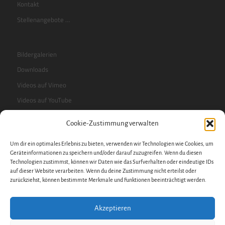
Kontakt
Stellenangebote …
Bildergalerien
Downloads
Videos auf Vimeo
Videos auf YouTube
Cookie-Zustimmung verwalten
RSS-Feed
Um dir ein optimales Erlebnis zu bieten, verwenden wir Technologien wie Cookies, um
Sidebar
Geräteinformationen zu speichern und/oder darauf zuzugreifen. Wenn du diesen
Technologien zustimmst, können wir Daten wie das Surfverhalten oder eindeutige IDs
auf dieser Website verarbeiten. Wenn du deine Zustimmung nicht erteilst oder
zurückziehst, können bestimmte Merkmale und Funktionen beeinträchtigt werden.
Impressum
Datenschutzerklärung
Akzeptieren
Datenschutz