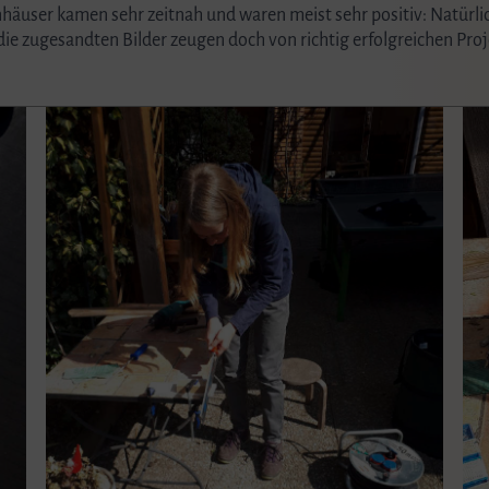
äuser kamen sehr zeitnah und waren meist sehr positiv: Natürlic
 die zugesandten Bilder zeugen doch von richtig erfolgreichen Proj