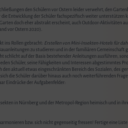
lschließungen den Schülern vor Ostern leider verwehrt, den Gart
 die Entwicklung der Schüler fachspezifisch weiter unterstützen kö
m Garten doch eher abstrakt erscheint, auch Outdoor-Aktivitäten
and vor Ostern 2020).
t ins Rollen gebracht:
Erstellen von Mini-Insekten-Hotels für d
Bauanleitungen zu studieren und in der familiären Gemeinschaft g
icht schlicht auf der Basis bestehender Anleitungen ausführen, so
eden Schüler, seine Fähigkeiten und Interessen abgestimmtes Proj
 den aktuell etwas eingeschränkten Bereich des Sozialen, des gem
n sich die Schüler darüber hinaus auch noch weiterführenden Fra
aar Eindrücke der Aufgabenfelder:
Insekten in Nürnberg und der Metropol-Region heimisch und in ihre
harmonieren bzw. sich nicht gegenseitig fressen! Fertige eine Li