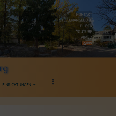
KONTAKT
STELLENANGEBOTE
BILDER
YOUTUBE
VIMEO
rg
EINRICHTUNGEN