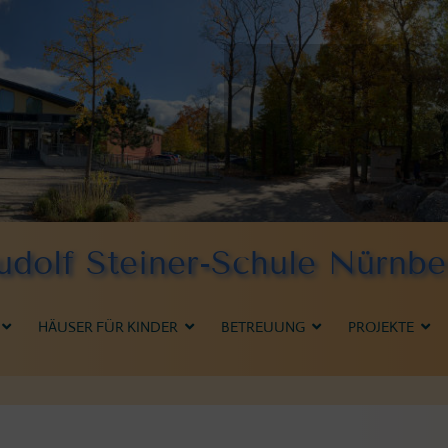
udolf Steiner-Schule Nürnbe
HÄUSER FÜR KINDER
BETREUUNG
PROJEKTE