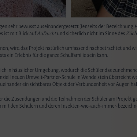
gen sehr bewusst auseinandergesetzt. Jenseits der Bezeichnung
H
s ist mit Blick auf
Aufzucht
und sicherlich nicht im Sinne des
Züch
en, wird das Projekt natürlich umfassend nachbetrachtet und wir 
s ein Erlebnis für die ganze Schulfamilie sein kann.
tlich in häuslicher Umgebung, wodurch die Schüler das zunehmen
enziell neuen Umwelt-Partner-Schule in Wendelstein überreicht w
zueinander ein sichtbares Objekt der Verbundenheit vor Augen ha
er die Zusendungen und die Teilnahmen der Schüler am Projekt ge
hen mit den Schülern und deren Insekten-wie-auch-immer-bezeich