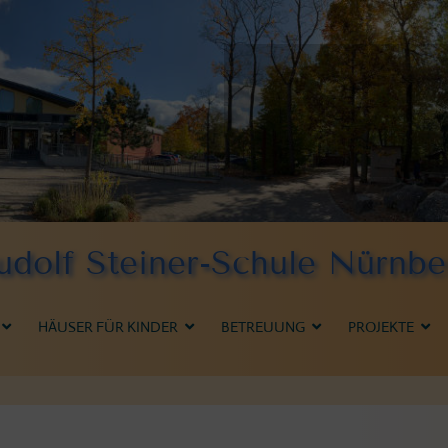
udolf Steiner-Schule Nürnbe
HÄUSER FÜR KINDER
BETREUUNG
PROJEKTE