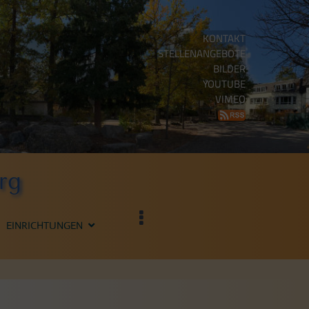
KONTAKT
STELLENANGEBOTE
BILDER
YOUTUBE
VIMEO
rg
EINRICHTUNGEN