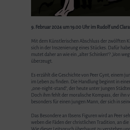
9. Februar 2024 um 19.00 Uhr im Rudolf und Clara
Mit dem Künstlerischen Abschluss der zwölften Kl
sich in der Inszenierung eines Stückes. Dafür ha
mutet daher an wie ein „alter Schinken“? „Von weg
überzeugt.
Es erzählt die Geschichte von Peer Gynt, einem j
im Leben zu finden. Die Handlung beginnt in eine
„one-night-stand“, der heute unter jungen Städter
Doch ihm fehlt der moralische Kompass, der ihn v
besonders für einen jungen Mann, der sich in sei
Das Besondere an Ibsens Figuren wird an Peer sehr b
weben die Fäden der christlichen Tradition, an die e
Wie dieser Leitspruch überhaupt zu verstehen und