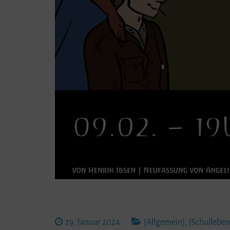
29. Januar 2024
[Allgemein]
,
[Schulleben