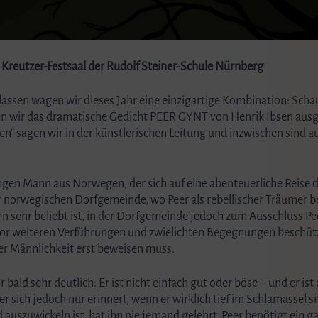
 Kreutzer-Festsaal der Rudolf Steiner-Schule Nürnberg
assen wagen wir dieses Jahr eine einzigartige Kombination: Scha
ben wir das dramatische Gedicht PEER GYNT von Henrik Ibsen ausg
en“ sagen wir in der künstlerischen Leitung und inzwischen sind a
ungen Mann aus Norwegen, der sich auf eine abenteuerliche Reise 
r norwegischen Dorfgemeinde, wo Peer als rebellischer Träumer be
n sehr beliebt ist, in der Dorfgemeinde jedoch zum Ausschluss Peer
or weiteren Verführungen und zwielichten Begegnungen beschützt.
ner Männlichkeit erst beweisen muss.
ald sehr deutlich: Er ist nicht einfach gut oder böse – und er ist 
r sich jedoch nur erinnert, wenn er wirklich tief im Schlamassel sit
 auszuwickeln ist, hat ihn nie jemand gelehrt. Peer benötigt ein 