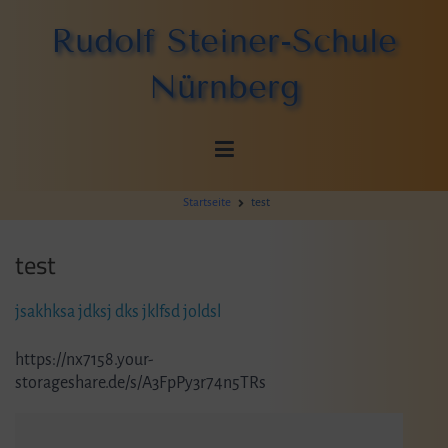
Zum
Rudolf Steiner-Schule
Inhalt
springen
Nürnberg
Startseite
test
test
jsakhksa jdksj dks jklfsd joldsl
https://nx7158.your-
storageshare.de/s/A3FpPy3r74n5TRs