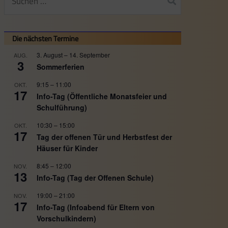
nach:
Die nächsten Termine
3. August
–
14. September
AUG.
3
Sommerferien
9:15
–
11:00
OKT.
17
Info-Tag (Öffentliche Monatsfeier und
Schulführung)
10:30
–
15:00
OKT.
17
Tag der offenen Tür und Herbstfest der
Häuser für Kinder
8:45
–
12:00
NOV.
13
Info-Tag (Tag der Offenen Schule)
19:00
–
21:00
NOV.
17
Info-Tag (Infoabend für Eltern von
Vorschulkindern)