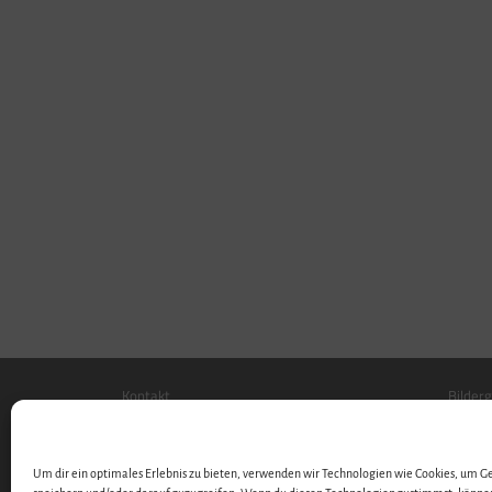
Kontakt
Bilderg
Stellenangebote …
Downl
Videos
Um dir ein optimales Erlebnis zu bieten, verwenden wir Technologien wie Cookies, um 