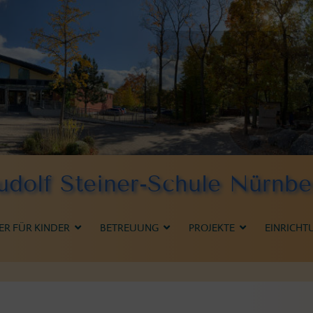
udolf Steiner-Schule Nürnbe
ER FÜR KINDER
BETREUUNG
PROJEKTE
EINRICHT