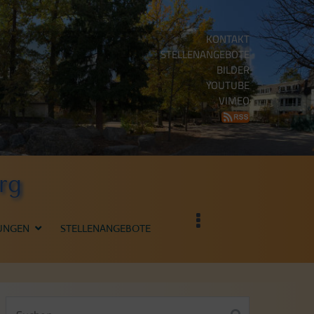
KONTAKT
STELLENANGEBOTE
BILDER
YOUTUBE
VIMEO
rg
UNGEN
STELLENANGEBOTE
Suchen