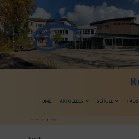
Zum
Inhalt
springen
R
HOME
AKTUELLES
SCHULE
HÄUS
Startseite
test