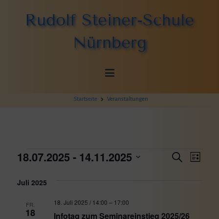
Zum
Rudolf Steiner-Schule
Inhalt
springen
Nürnberg
Startseite
Veranstaltungen
Veranstaltungen
Verans
Vera
18.07.2025
 - 
14.11.2025
Suche
Liste
Ansi
Datum
Suche
wählen.
Navi
Juli 2025
und
18. Juli 2025 / 14:00
–
17:00
FR.
18
Infotag zum Seminareinstieg 2025/26