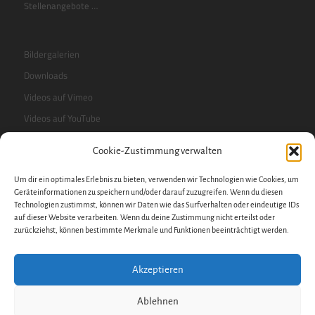
Stellenangebote …
Bildergalerien
Downloads
Videos auf Vimeo
Videos auf YouTube
Cookie-Zustimmung verwalten
RSS-Feed
Um dir ein optimales Erlebnis zu bieten, verwenden wir Technologien wie Cookies, um
Sidebar
Geräteinformationen zu speichern und/oder darauf zuzugreifen. Wenn du diesen
Technologien zustimmst, können wir Daten wie das Surfverhalten oder eindeutige IDs
auf dieser Website verarbeiten. Wenn du deine Zustimmung nicht erteilst oder
zurückziehst, können bestimmte Merkmale und Funktionen beeinträchtigt werden.
Impressum
Datenschutzerklärung
Akzeptieren
Datenschutz
Cookie-Richtlinie
Ablehnen