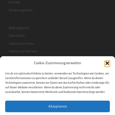
Kontakt
Stellenangebote …
Bildergalerien
Downloads
Videos auf Vimeo
Videos auf YouTube
Cookie-Zustimmung verwalten
RSS-Feed
Um dir ein optimales Erlebnis zu bieten, verwenden wir Technologien wie Cookies, um
Sidebar
Geräteinformationen zu speichern und/oder darauf zuzugreifen. Wenn du diesen
Technologien zustimmst, können wir Daten wie das Surfverhalten oder eindeutige IDs
auf dieser Website verarbeiten. Wenn du deine Zustimmung nicht erteilst oder
zurückziehst, können bestimmte Merkmale und Funktionen beeinträchtigt werden.
Impressum
Datenschutzerklärung
Akzeptieren
Datenschutz