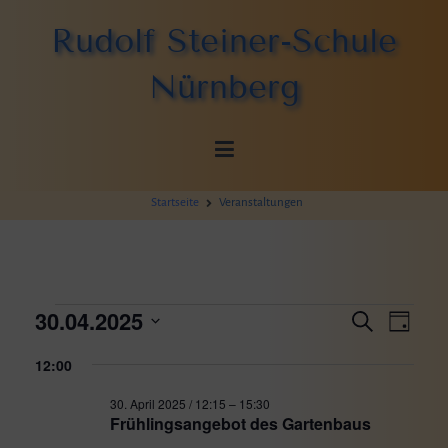
Zum
Rudolf Steiner-Schule
Inhalt
springen
Nürnberg
Startseite
Veranstaltungen
Veranstaltungen
Verans
Vera
30.04.2025
Suche
Tag
Ansi
Datum
für
Suche
12:00
wählen.
Navi
und
30.
30. April 2025 / 12:15
–
15:30
Frühlingsangebot des Gartenbaus