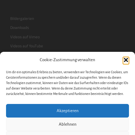
Bildergalerien
Downloads
Videos auf Vimeo
Videos auf YouTube
Cookie-Zustimmung verwalten
RSS-Feed
Um dir ein optimales Erlebnis zu bieten, verwenden wir Technologien wie Cookies, um
Sidebar
Geräteinformationen zu speichern und/oder darauf zuzugreifen. Wenn du diesen
Technologien zustimmst, können wir Daten wie das Surfverhalten oder eindeutige IDs
auf dieser Website verarbeiten. Wenn du deine Zustimmung nicht erteilst oder
zurückziehst, können bestimmte Merkmale und Funktionen beeinträchtigt werden.
Impressum
Datenschutzerklärung
Akzeptieren
Datenschutz
Cookie-Richtlinie
Ablehnen
Hinweisgeberschutzgesetz