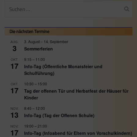
Suchen
nach:
Die nächsten Termine
3. August
–
14. September
AUG.
3
Sommerferien
9:15
–
11:00
OKT.
17
Info-Tag (Öffentliche Monatsfeier und
Schulführung)
10:30
–
15:00
OKT.
17
Tag der offenen Tür und Herbstfest der Häuser für
Kinder
8:45
–
12:00
NOV.
13
Info-Tag (Tag der Offenen Schule)
19:00
–
21:00
NOV.
17
Info-Tag (Infoabend für Eltern von Vorschulkindern)