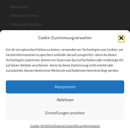
Downloads
Videos auf Vimeo
Videos auf YouTube
Cookie-Zustimmung verwalten
RSS-Feed
Um dir ein optimales Erlebnis zu bieten, verwenden wir Technologien wie Cookies, um
Sidebar
Geräteinformationen zu speichern und/oder darauf zuzugreifen. Wenn du diesen
Technologien zustimmst, können wir Daten wie das Surfverhalten oder eindeutige IDs
auf dieser Website verarbeiten. Wenn du deine Zustimmung nicht erteilst oder
zurückziehst, können bestimmte Merkmale und Funktionen beeinträchtigt werden.
Impressum
Datenschutzerklärung
Akzeptieren
Datenschutz
Cookie-Richtlinie
Ablehnen
Hinweisgeberschutzgesetz
Einstellungen ansehen
Copyright © 2022
Rudolf Steiner-Schule Nürnberg (WM)
.
Cookie-Richtlinie
Datenschutzerklärung
Impressum