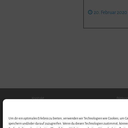
20. Februar 2020
Kontakt
Bilderg
Stellenangebote …
Downl
Videos
Um dir ein optimales Erlebnis zu bieten, verwenden wir Technologien wie Cookies, um 
Videos
speichern und/oder darauf zuzugreifen. Wenn du diesen Technologien zustimmst, könne