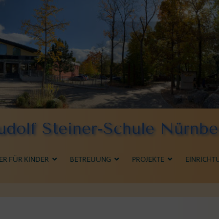
udolf Steiner-Schule Nürnbe
ER FÜR KINDER
BETREUUNG
PROJEKTE
EINRICHT