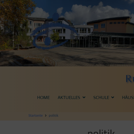
Zum
Inhalt
springen
R
HOME
AKTUELLES
SCHULE
HÄUS
Startseite
politik
politik