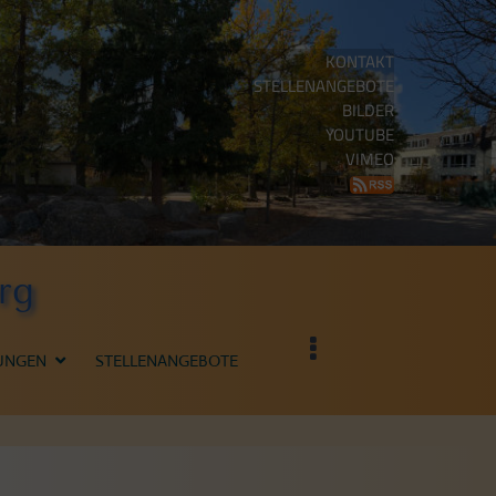
KONTAKT
STELLENANGEBOTE
BILDER
YOUTUBE
VIMEO
rg
UNGEN
STELLENANGEBOTE