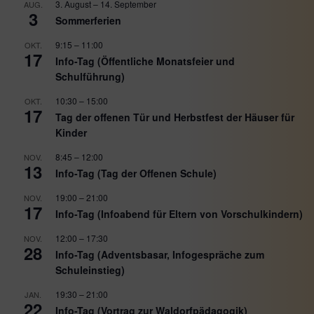
3. August
–
14. September
AUG.
3
Sommerferien
9:15
–
11:00
OKT.
17
Info-Tag (Öffentliche Monatsfeier und
Schulführung)
10:30
–
15:00
OKT.
17
Tag der offenen Tür und Herbstfest der Häuser für
Kinder
8:45
–
12:00
NOV.
13
Info-Tag (Tag der Offenen Schule)
19:00
–
21:00
NOV.
17
Info-Tag (Infoabend für Eltern von Vorschulkindern)
12:00
–
17:30
NOV.
28
Info-Tag (Adventsbasar, Infogespräche zum
Schuleinstieg)
19:30
–
21:00
JAN.
22
Info-Tag (Vortrag zur Waldorfpädagogik)