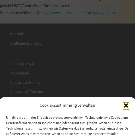
gemäß DSGVO entnehmen Sie bitte unserer
Datenschutzerklärung:
https://www.waldorfschule-nuernberg.de/datenschutz
Kontakt
Stellenangebote …
Bildergalerien
Downloads
Videos auf Vimeo
Videos auf YouTube
Cookie-Zustimmung verwalten
RSS-Feed
Um dir ein optimales Erlebnis zu bieten, verwenden wir Technologien wie Cookies, um
Sidebar
Geräteinformationen zu speichern und/oder darauf zuzugreifen. Wenn du diesen
Technologien zustimmst, können wir Daten wie das Surfverhalten oder eindeutige IDs
auf dieser Website verarbeiten. Wenn du deine Zustimmung nicht erteilst oder