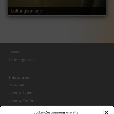
Lüftungsanlage
Kontakt
Stellenangebote …
Bildergalerien
Downloads
Videos auf Vimeo
Videos auf YouTube
Cookie-Zustimmung verwalten