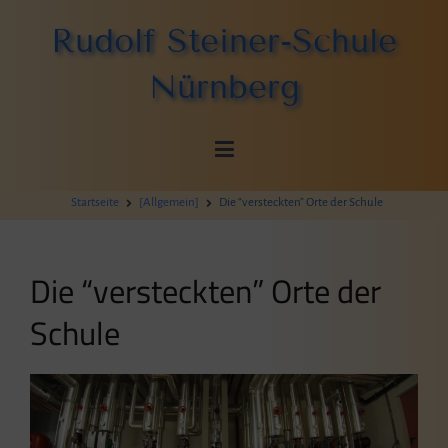
Zum
Rudolf Steiner-Schule
Inhalt
springen
Nürnberg
Startseite
[Allgemein]
Die “versteckten” Orte der Schule
Die “versteckten” Orte der
Schule